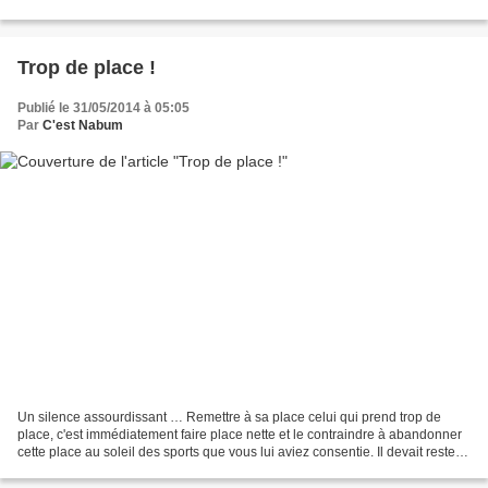
sans intervenir à contretemps serait,...
Trop de place !
Publié le 31/05/2014 à 05:05
Par
C'est Nabum
Un silence assourdissant … Remettre à sa place celui qui prend trop de
place, c'est immédiatement faire place nette et le contraindre à abandonner
cette place au soleil des sports que vous lui aviez consentie. Il devait rester
sur sa réserve, il avait...