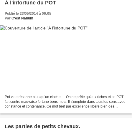
À l'infortune du POT
Publié le 23/05/2014 à 06:05
Par
C'est Nabum
Pot vide résonne plus qu'un cloche … On ne prête qu'aux riches et ce POT
fait contre mauvaise fortune bons mots. Il s'emploie dans tous les sens avec
constance et contenance. Ce mot bref par excellence libère bien des
métaphores ; il se plaît dans la...
Les parties de petits chevaux.