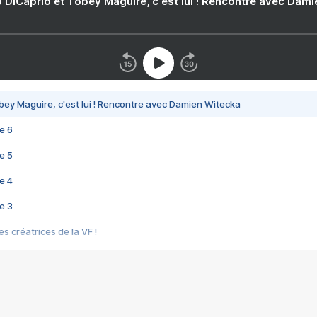
 DiCaprio et Tobey Maguire, c'est lui ! Rencontre avec Dam
bey Maguire, c'est lui ! Rencontre avec Damien Witecka
e 6
e 5
e 4
e 3
s créatrices de la VF !
e 2
e 1
e Mektoub My Love arrive enfin ! Rencontre avec Shaïn Boumedine et Sal