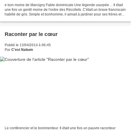
e bon moine de Marcigny Fable dominicale Une légende usurpée ... Il était
une fois un gentil moine de l'ordre des Récollets. C'était un brave franciscain
habillé de gris. Simple et bonhomme, il aimait à jardiner pour ses frères et
sortait peu du couvent....
Raconter par le cœur
Publié le 13/04/2014 à 06:45
Par
C'est Nabum
Le conférencier et le bonimenteur. Il était une fois un pauvre raconteur