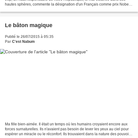
hautes sphères, commente la désignation d'un Français comme prix Nobel
d'économie en utilisant un très vilain...
Le bâton magique
Publié le 26/07/2015 à 05:35
Par
C'est Nabum
Ma fille bien-aimée. Il était un temps où les humains croyaient encore aux
forces surnaturelles. Ils n'avaient pas besoin de lever les yeux au ciel pour
espérer un miracle ou le réconfort. Ils trouvaient dans la nature des pouvoirs