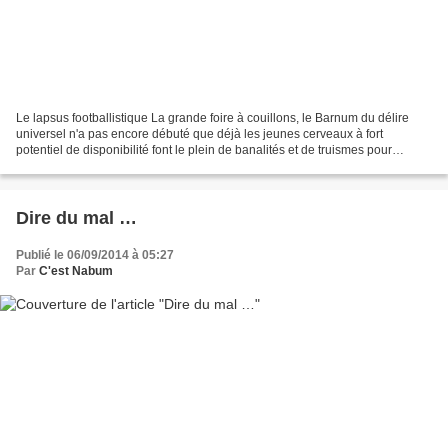
Le lapsus footballistique La grande foire à couillons, le Barnum du délire
universel n'a pas encore débuté que déjà les jeunes cerveaux à fort
potentiel de disponibilité font le plein de banalités et de truismes pour
évoquer le seul sujet qui bientôt...
Dire du mal …
Publié le 06/09/2014 à 05:27
Par
C'est Nabum