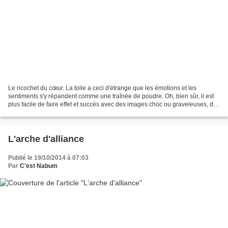
Le ricochet du cœur. La toile a ceci d'étrange que les émotions et les
sentiments s'y répandent comme une traînée de poudre. Oh, bien sûr, il est
plus facile de faire effet et succès avec des images choc ou graveleuses, des
clichés à scandales ou des...
L'arche d'alliance
Publié le 19/10/2014 à 07:03
Par
C'est Nabum