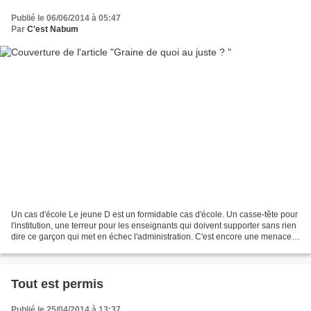
Publié le 06/06/2014 à 05:47
Par
C'est Nabum
Un cas d'école Le jeune D est un formidable cas d'école. Un casse-tête pour
l'institution, une terreur pour les enseignants qui doivent supporter sans rien
dire ce garçon qui met en échec l'administration. C'est encore une menace
incertaine, un danger...
Tout est permis
Publié le 25/04/2014 à 13:37