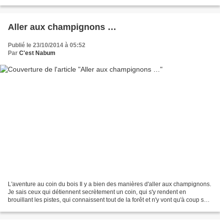
supérieurs qu'il suffisait...
Aller aux champignons …
Publié le 23/10/2014 à 05:52
Par
C'est Nabum
L'aventure au coin du bois Il y a bien des manières d'aller aux champignons.
Je sais ceux qui détiennent secrètement un coin, qui s'y rendent en
brouillant les pistes, qui connaissent tout de la forêt et n'y vont qu'à coup sûr.
Ceux-là sont des ramasseurs...