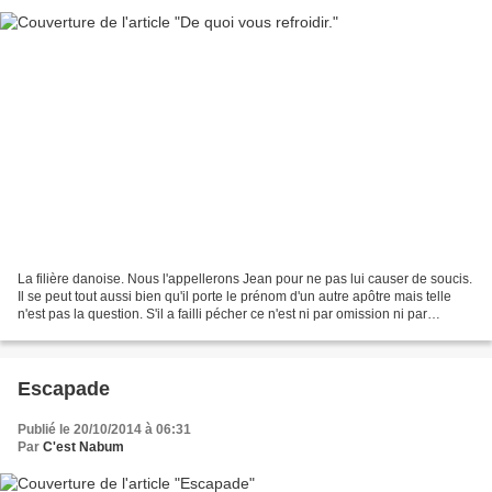
La filière danoise. Nous l'appellerons Jean pour ne pas lui causer de soucis.
Il se peut tout aussi bien qu'il porte le prénom d'un autre apôtre mais telle
n'est pas la question. S'il a failli pécher ce n'est ni par omission ni par
pensée. Ce sont des...
Escapade
Publié le 20/10/2014 à 06:31
Par
C'est Nabum