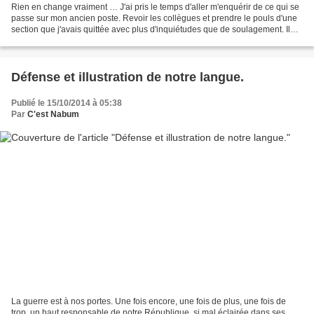
Rien en change vraiment … J'ai pris le temps d'aller m'enquérir de ce qui se
passe sur mon ancien poste. Revoir les collègues et prendre le pouls d'une
section que j'avais quittée avec plus d'inquiétudes que de soulagement. Il
faut avouer que la classe...
Défense et illustration de notre langue.
Publié le 15/10/2014 à 05:38
Par
C'est Nabum
La guerre est à nos portes. Une fois encore, une fois de plus, une fois de
trop, un haut responsable de notre République, si mal éclairée dans ses