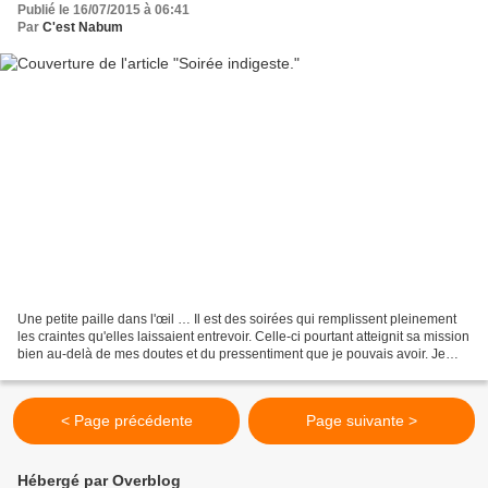
Publié le 16/07/2015 à 06:41
Par
C'est Nabum
Une petite paille dans l'œil … Il est des soirées qui remplissent pleinement
les craintes qu'elles laissaient entrevoir. Celle-ci pourtant atteignit sa mission
bien au-delà de mes doutes et du pressentiment que je pouvais avoir. Je
sais que dans le domaine...
< Page précédente
Page suivante >
Hébergé par Overblog