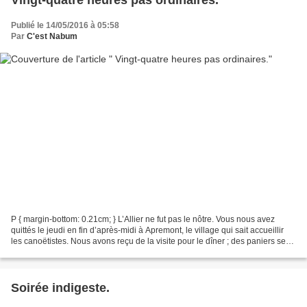
Publié le 14/05/2016 à 05:58
Par
C'est Nabum
P { margin-bottom: 0.21cm; } L’Allier ne fut pas le nôtre. Vous nous avez
quittés le jeudi en fin d’après-midi à Apremont, le village qui sait accueillir
les canoëtistes. Nous avons reçu de la visite pour le dîner ; des paniers se
sont ouverts et ce fut...
Soirée indigeste.