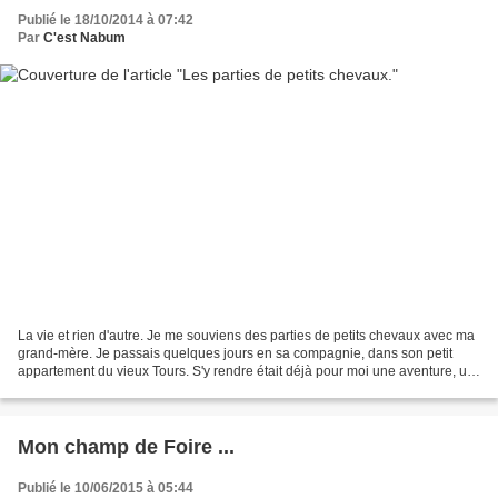
Publié le 18/10/2014 à 07:42
Par
C'est Nabum
La vie et rien d'autre. Je me souviens des parties de petits chevaux avec ma
grand-mère. Je passais quelques jours en sa compagnie, dans son petit
appartement du vieux Tours. S'y rendre était déjà pour moi une aventure, un
départ pour une expédition lointaine,...
Mon champ de Foire ...
Publié le 10/06/2015 à 05:44