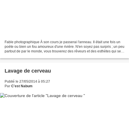
Fable photographique À son cours je passerai l'anneau. Il était une fois un
poète ou bien un fou amoureux d'une rivière. N'en soyez pas surpris ; un peu
partout de par le monde, vous trouverez des rêveurs et des esthètes qui se
pâment devant un paysage,...
Lavage de cerveau
Publié le 27/05/2014 à 05:27
Par
C'est Nabum