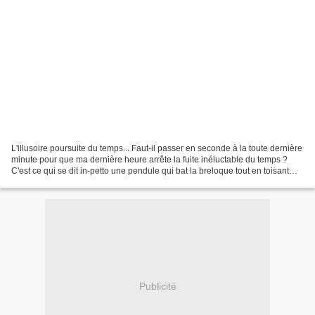
L'illusoire poursuite du temps... Faut-il passer en seconde à la toute dernière
minute pour que ma dernière heure arrête la fuite inéluctable du temps ?
C'est ce qui se dit in-petto une pendule qui bat la breloque tout en toisant
une horloge qui l'avait...
Publicité