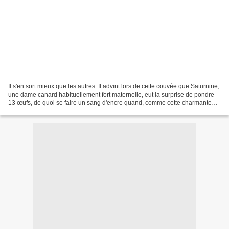
Il s'en sort mieux que les autres. Il advint lors de cette couvée que Saturnine,
une dame canard habituellement fort maternelle, eut la surprise de pondre
13 œufs, de quoi se faire un sang d'encre quand, comme cette charmante
femelle col-vert, on est...