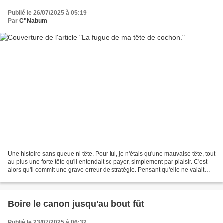
Publié le 26/07/2025 à 05:19
Par
C"Nabum
Une histoire sans queue ni tête. Pour lui, je n'étais qu'une mauvaise tête, tout
au plus une forte tête qu'il entendait se payer, simplement par plaisir. C'est
alors qu'il commit une grave erreur de stratégie. Pensant qu'elle ne valait
rien, il refusa...
Boire le canon jusqu'au bout fût
Publié le 23/07/2025 à 06:32