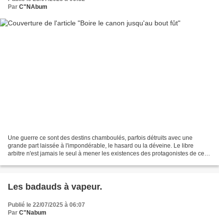
Par
C"NAbum
Une guerre ce sont des destins chamboulés, parfois détruits avec une
grande part laissée à l'impondérable, le hasard ou la déveine. Le libre
arbitre n'est jamais le seul à mener les existences des protagonistes de ces
périodes troubles. Voici une histoire...
Les badauds à vapeur.
Publié le 22/07/2025 à 06:07
Par
C"Nabum