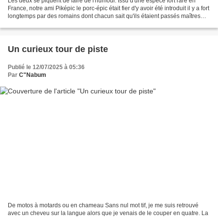
Les deux se piquent de faire de l'humour. Issu d'une espèce fort rare en
France, notre ami Piképic le porc-épic était fier d'y avoir été introduit il y a fort
longtemps par des romains dont chacun sait qu'ils étaient passés maîtres
dans l'art de la tortue,...
Un curieux tour de piste
Publié le 12/07/2025 à 05:36
Par
C"Nabum
De motos à motards ou en chameau Sans nul mot tif, je me suis retrouvé
avec un cheveu sur la langue alors que je venais de le couper en quatre. La