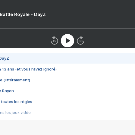
 Battle Royale - DayZ
 DayZ
 a 13 ans (et vous l'avez ignoré)
e (littéralement)
im Rayan
 toutes les règles
s les jeux vidéo
us choquant de Rockstar ? - Le scandale BULLY
e plus moche de Steam