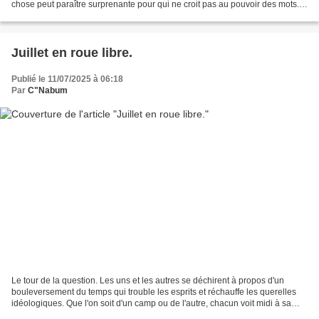
chose peut paraître surprenante pour qui ne croit pas au pouvoir des mots.
Pour moi, il en allait tout autrement...
Juillet en roue libre.
Publié le 11/07/2025 à 06:18
Par
C"Nabum
Le tour de la question. Les uns et les autres se déchirent à propos d'un
bouleversement du temps qui trouble les esprits et réchauffe les querelles
idéologiques. Que l'on soit d'un camp ou de l'autre, chacun voit midi à sa
porte surtout quand le soleil...