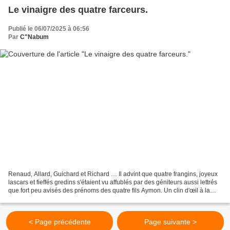
Le vinaigre des quatre farceurs.
Publié le 06/07/2025 à 06:56
Par
C"Nabum
Renaud, Allard, Guichard et Richard … Il advint que quatre frangins, joyeux
lascars et fieffés gredins s'étaient vu affublés par des géniteurs aussi lettrés
que fort peu avisés des prénoms des quatre fils Aymon. Un clin d'œil à la
légende ou bien la volonté...
< Page précédente
Page suivante >