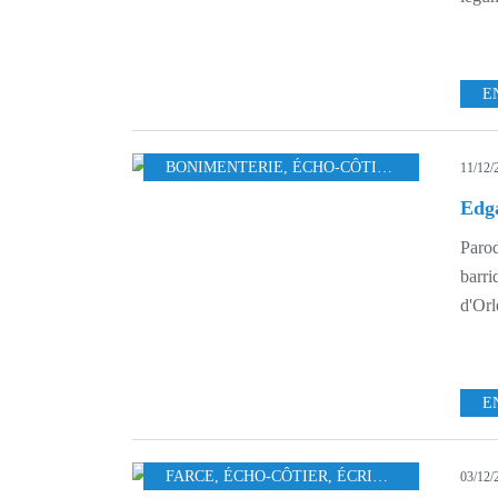
E
BONIMENTERIE
,
ÉCHO-CÔTIER
,
FARCE
11/12/
Edga
Parod
barri
d'Orl
E
FARCE
,
ÉCHO-CÔTIER
,
ÉCRITURE
03/12/