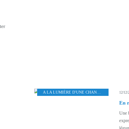
ter
A LA LUMIÈRE D'UNE CHANDELLE.
,
FARCE
12/12/
En r
Une b
expre
légum