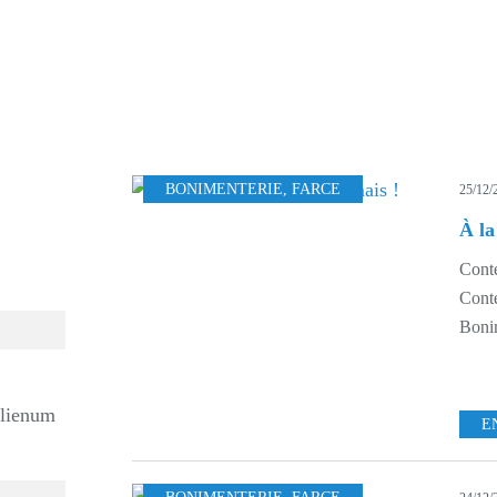
BONIMENTERIE
,
FARCE
25/12/
À la
Conte
Conte
Bonim
alienum
E