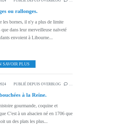
2024
PUBLIÉ DEPUIS OVERBLOG
…
es ou rallonges.
r les bornes, il n'y a plus de limite
 que dans leur merveilleuse naïveté
nfants envoient à Libourne...
N SAVOIR PLUS
MON PAYS D'EN-FRANCE
2024
PUBLIÉ DEPUIS OVERBLOG
…
bouchées à la Reine.
istoire gourmande, coquine et
que C'est à un alsacien né en 1706 que
oit un des plats les plus...