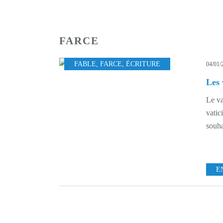
FARCE
FABLE
,
FARCE
,
ÉCRITURE
04/01/
Les
Le va
vatic
souha
E