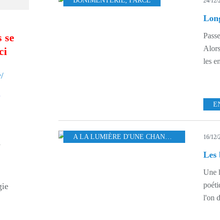
BONIMENTERIE
,
FARCE
24/12/
Long
Passe
 se
Alors
ci
les e
/
E
A LA LUMIÈRE D'UNE CHANDELLE.
,
FARCE
,
16/12/
s
Les 
Une h
poéti
gie
l'on d