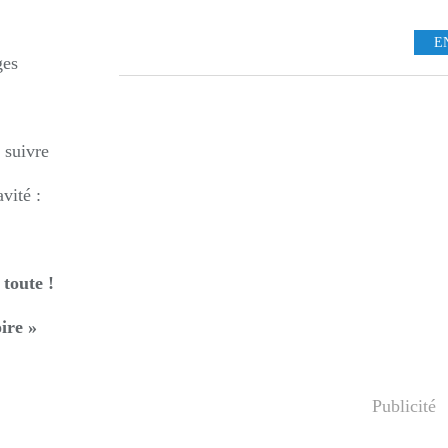
E
ges
 suivre
vité :
 toute !
ire »
Publicité