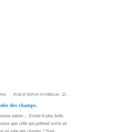
2024
PUBLIÉ DEPUIS OVERBLOG
…
obe des champs.
onne nature… Existe-il plus belle
ssion que celle qui prétend servir un
e en robe des champs ? Tout...