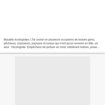
Maudits écologistes ! J'ai croisé en plusieurs occasions de braves gens,
pêcheurs, chasseurs, paysans et ruraux qui n'ont qu'un ennemi en tête, un
seul : l'écologiste. Empêcheur de polluer en rond, intolérant notoire, pisse-
vinaigre et ignorant de la...