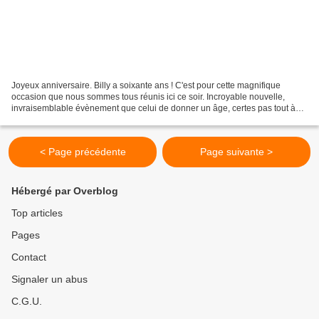
Joyeux anniversaire. Billy a soixante ans ! C'est pour cette magnifique
occasion que nous sommes tous réunis ici ce soir. Incroyable nouvelle,
invraisemblable évènement que celui de donner un âge, certes pas tout à
fait canonique, à celui qui pour nous...
< Page précédente
Page suivante >
Hébergé par Overblog
Top articles
Pages
Contact
Signaler un abus
C.G.U.