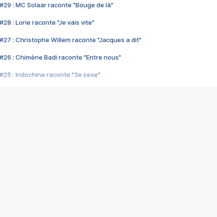
#29 : MC Solaar raconte "Bouge de là"
28 : Lorie raconte "Je vais vite"
#27 : Christophe Willem raconte "Jacques a dit"
#26 : Chimène Badi raconte "Entre nous"
#25 : Indochine raconte "3e sexe"
#24 : Zaho raconte "C'est chelou"
#23 : Patrick Bruel raconte "Au café des délices"
#22 : Kyo raconte "Le chemin"
#21 : Nolwenn Leroy raconte "Cassé"
#20 : Patrick Hernandez raconte "Born to be alive"
#19 : Lorie raconte "Près de moi"
#18 : Michael Jones raconte "A nos actes manqués" (avec Jean-Jacque
#17 : Khaled raconte "Aïcha"