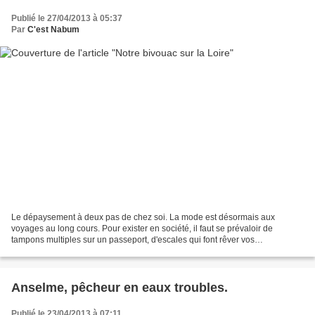
Publié le 27/04/2013 à 05:37
Par
C'est Nabum
Le dépaysement à deux pas de chez soi. La mode est désormais aux
voyages au long cours. Pour exister en société, il faut se prévaloir de
tampons multiples sur un passeport, d'escales qui font rêver vos
interlocuteurs et qui vous donnent de la contenance...
Anselme, pêcheur en eaux troubles.
Publié le 23/04/2013 à 07:11