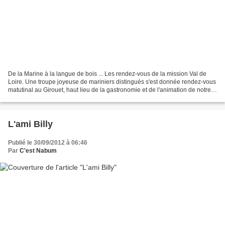
De la Marine à la langue de bois ... Les rendez-vous de la mission Val de
Loire. Une troupe joyeuse de mariniers distingués s'est donnée rendez-vous
matutinal au Girouet, haut lieu de la gastronomie et de l'animation de notre
fleuve à Orléans. La fine...
L'ami Billy
Publié le 30/09/2012 à 06:46
Par
C'est Nabum