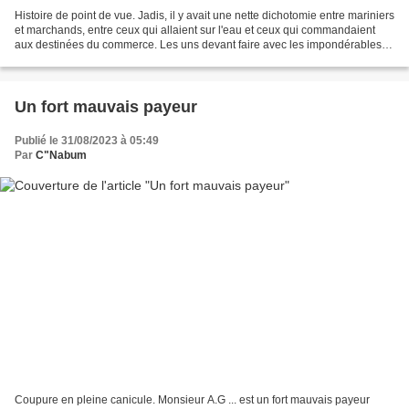
Histoire de point de vue. Jadis, il y avait une nette dichotomie entre mariniers
et marchands, entre ceux qui allaient sur l'eau et ceux qui commandaient
aux destinées du commerce. Les uns devant faire avec les impondérables,
les difficultés, les variations...
Un fort mauvais payeur
Publié le 31/08/2023 à 05:49
Par
C"Nabum
Coupure en pleine canicule. Monsieur A.G ... est un fort mauvais payeur