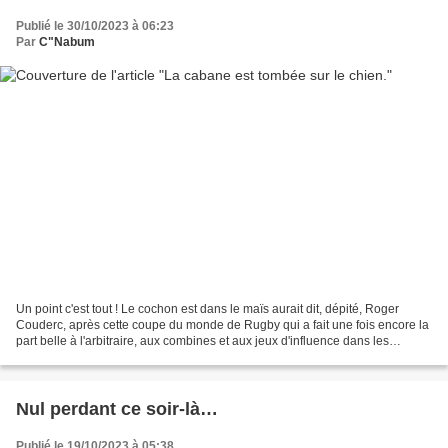
Publié le 30/10/2023 à 06:23
Par
C"Nabum
Un point c'est tout ! Le cochon est dans le maïs aurait dit, dépité, Roger
Couderc, après cette coupe du monde de Rugby qui a fait une fois encore la
part belle à l'arbitraire, aux combines et aux jeux d'influence dans les
coursives, loin de la beauté...
Nul perdant ce soir-là…
Publié le 19/10/2023 à 05:38