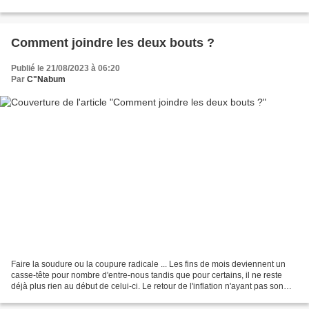
son nuage, si la Cathédrale sera au rendez-vous,...
Comment joindre les deux bouts ?
Publié le 21/08/2023 à 06:20
Par
C"Nabum
Faire la soudure ou la coupure radicale ... Les fins de mois deviennent un
casse-tête pour nombre d'entre-nous tandis que pour certains, il ne reste
déjà plus rien au début de celui-ci. Le retour de l'inflation n'ayant pas son
corollaire avec la hausse...