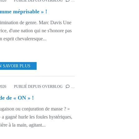
D'UN MONDE
2026
PUBLIÉ DEPUIS OVERBLOG
…
mme méprisable » !
imination de genre. Marc Davis Une
rice, d'une nation qui ne s'honore pas
n esprit chevaleresque...
N SAVOIR PLUS
,
ETHNOLOGIE SPORTIVE
2026
PUBLIÉ DEPUIS OVERBLOG
…
e de « ON » !
gaison ou conjuration de masse ? «
a gagné hurle les foules hystériques,
ière à la main, agitant...