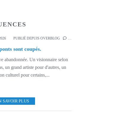
UENCES
,
ÉCHO-CÔTIER
2026
PUBLIÉ DEPUIS OVERBLOG
…
ponts sont coupés.
ve abandonnée. Un visionnaire selon
ns, un grand artiste pour d'autres, un
ion culturel pour certains,...
N SAVOIR PLUS