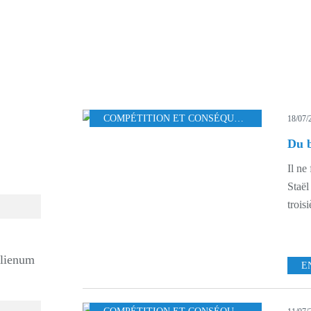
COMPÉTITION ET CONSÉQUENCES
,
ETHNOL
18/07/
Du b
Il ne
Staël
trois
alienum
E