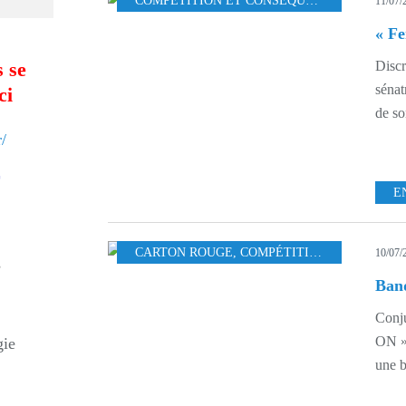
COMPÉTITION ET CONSÉQUENCES
,
LA FIN 
11/07/
« Fe
Discr
 se
sénat
ci
de so
/
E
CARTON ROUGE
,
COMPÉTITION ET CONSÉQUENCES
10/07/
s
Band
Conju
ON » 
gie
une b