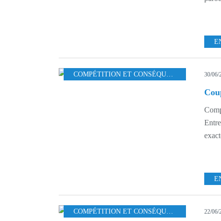
E
COMPÉTITION ET CONSÉQUENCES
,
LA FIN 
30/06/
Coup
Comp
Entre
exact
E
COMPÉTITION ET CONSÉQUENCES
,
ETHNOL
22/06/