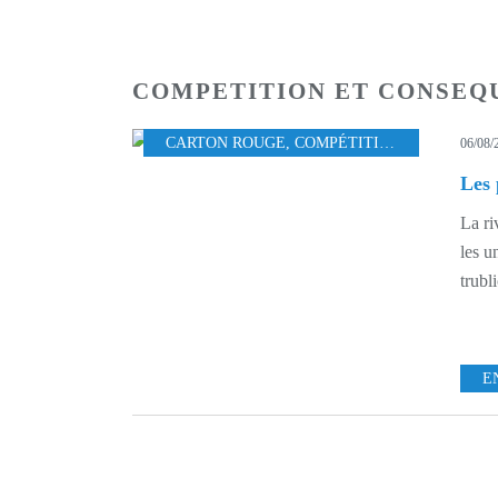
COMPETITION ET CONSEQ
CARTON ROUGE
,
COMPÉTITION ET CONSÉQUENCES
06/08/
Les 
La ri
les u
trubl
E