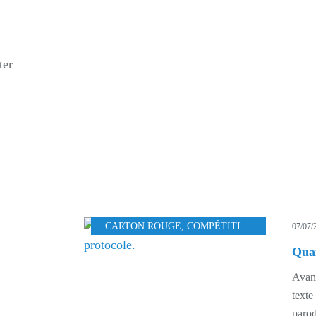
ter
CARTON ROUGE
,
COMPÉTITION ET CONSÉQUENCES
07/07/
Avant
texte
parod