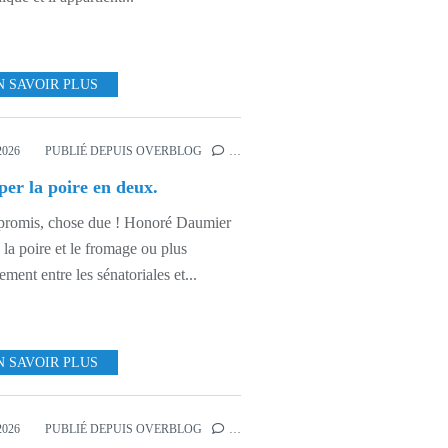
N SAVOIR PLUS
D'UN MONDE
2026
PUBLIÉ DEPUIS OVERBLOG
…
er la poire en deux.
romis, chose due ! Honoré Daumier
 la poire et le fromage ou plus
ement entre les sénatoriales et...
N SAVOIR PLUS
OGIE SPORTIVE
2026
PUBLIÉ DEPUIS OVERBLOG
…