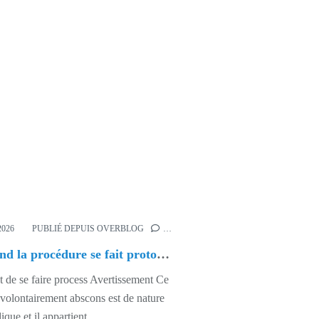
,
ÉCRITURE
2026
PUBLIÉ DEPUIS OVERBLOG
…
Quand la procédure se fait protocole.
 de se faire process Avertissement Ce
 volontairement abscons est de nature
ique et il appartient...