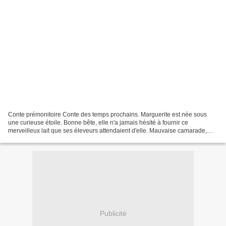
Conte prémonitoire Conte des temps prochains. Marguerite est née sous
une curieuse étoile. Bonne bête, elle n'a jamais hésité à fournir ce
merveilleux lait que ses éleveurs attendaient d'elle. Mauvaise camarade,
elle ne s'est jamais reconnue dans ses...
Publicité