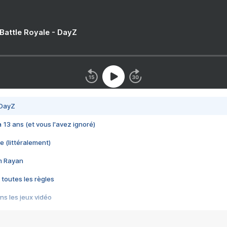
 Battle Royale - DayZ
 DayZ
 a 13 ans (et vous l'avez ignoré)
e (littéralement)
im Rayan
 toutes les règles
s les jeux vidéo
us choquant de Rockstar ? - Le scandale BULLY