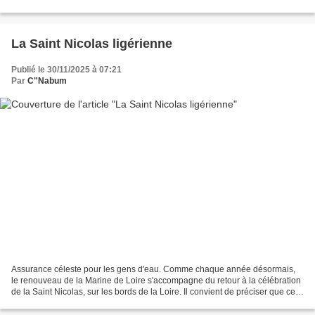
pure hypocrisie. • Hélas ! Hélas...
La Saint Nicolas ligérienne
Publié le 30/11/2025 à 07:21
Par
C"Nabum
Assurance céleste pour les gens d'eau. Comme chaque année désormais,
le renouveau de la Marine de Loire s'accompagne du retour à la célébration
de la Saint Nicolas, sur les bords de la Loire. Il convient de préciser que ce
n'est pas le seul saint patron...