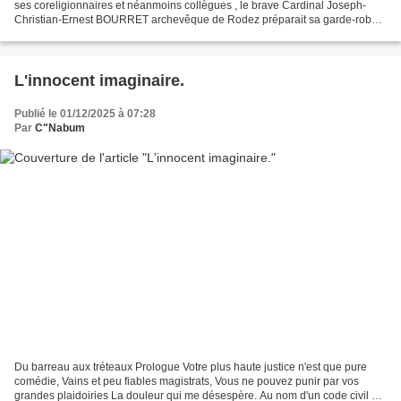
ses coreligionnaires et néanmoins collègues , le brave Cardinal Joseph-
Christian-Ernest BOURRET archevêque de Rodez préparait sa garde-robe
pour se rendre à Rome afin de participer...
L'innocent imaginaire.
Publié le 01/12/2025 à 07:28
Par
C"Nabum
Du barreau aux tréteaux Prologue Votre plus haute justice n'est que pure
comédie, Vains et peu fiables magistrats, Vous ne pouvez punir par vos
grandes plaidoiries La douleur qui me désespère. Au nom d'un code civil de