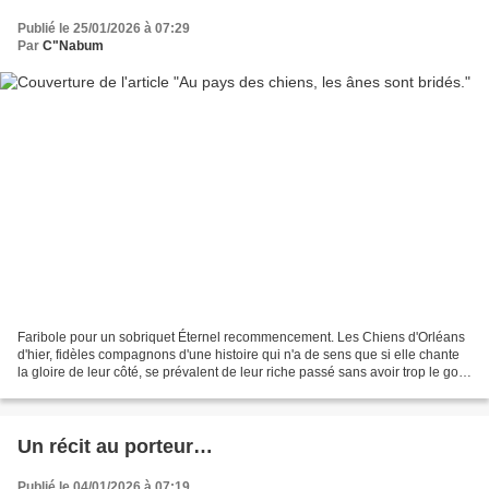
Publié le 25/01/2026 à 07:29
Par
C"Nabum
Faribole pour un sobriquet Éternel recommencement. Les Chiens d'Orléans
d'hier, fidèles compagnons d'une histoire qui n'a de sens que si elle chante
la gloire de leur côté, se prévalent de leur riche passé sans avoir trop le goût
de s'y pencher de peur...
Un récit au porteur…
Publié le 04/01/2026 à 07:19