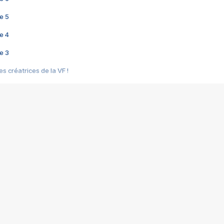
e 5
e 4
e 3
s créatrices de la VF !
e 2
e 1
e Mektoub My Love arrive enfin ! Rencontre avec Shaïn Boumedine et Sal
i : après Toni en famille
elle réalise le bouleversant Dites lui que je l'aime
ais ! Rencontre autour de Vie privée de Rebecca Zlotowski
 de Marguerite, Grave... Rencontre avec Ella Rumpf
 Les Rêveurs, un film intime sur la santé mentale