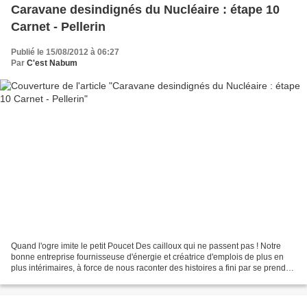
Caravane desindignés du Nucléaire : étape 10
Carnet - Pellerin
Publié le 15/08/2012 à 06:27
Par
C'est Nabum
Quand l'ogre imite le petit Poucet Des cailloux qui ne passent pas ! Notre
bonne entreprise fournisseuse d'énergie et créatrice d'emplois de plus en
plus intérimaires, à force de nous raconter des histoires a fini par se prendre
au jeu de la fable. L'ogre,...