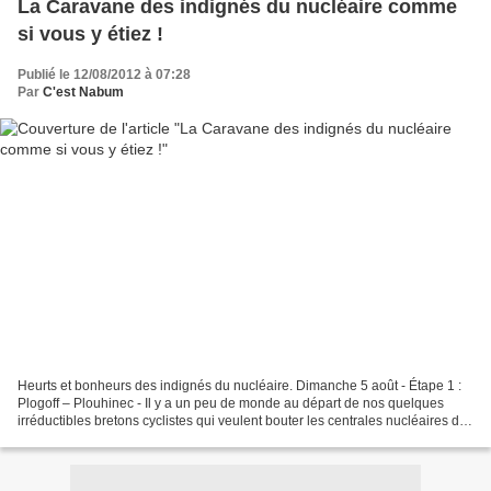
La Caravane des indignés du nucléaire comme
si vous y étiez !
Publié le 12/08/2012 à 07:28
Par
C'est Nabum
Heurts et bonheurs des indignés du nucléaire. Dimanche 5 août - Étape 1 :
Plogoff – Plouhinec - Il y a un peu de monde au départ de nos quelques
irréductibles bretons cyclistes qui veulent bouter les centrales nucléaires de
ce pays. Toute la Gaule est...