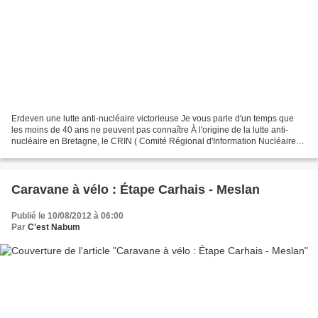
Erdeven une lutte anti-nucléaire victorieuse Je vous parle d'un temps que
les moins de 40 ans ne peuvent pas connaître À l'origine de la lutte anti-
nucléaire en Bretagne, le CRIN ( Comité Régional d'Information Nucléaire)
est une émanation de la population....
Caravane à vélo : Étape Carhais - Meslan
Publié le 10/08/2012 à 06:00
Par
C'est Nabum