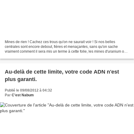
Mines de rien ! Cachez ces trous qu'on ne saurait voir ! Si nos belles
centrales sont encore debout, fières et menaçantes, sans qu'on sache
vraiment comment il sera mis un terme à cette folie, les mines d'uranium ont
vécu. Elles gisent, abandonnées des...
Au-delà de cette limite, votre code ADN n'est
plus garanti.
Publié le 09/08/2012 à 04:32
Par
C'est Nabum