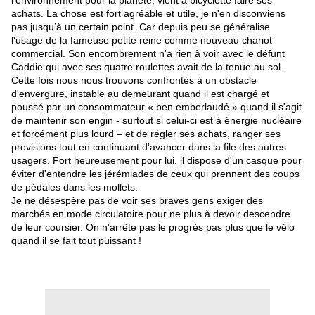
l'environnement pour la planète, vient à bicyclette faire ses
achats. La chose est fort agréable et utile, je n'en disconviens
pas jusqu’à un certain point. Car depuis peu se généralise
l'usage de la fameuse petite reine comme nouveau chariot
commercial. Son encombrement n'a rien à voir avec le défunt
Caddie qui avec ses quatre roulettes avait de la tenue au sol.
Cette fois nous nous trouvons confrontés à un obstacle
d'envergure, instable au demeurant quand il est chargé et
poussé par un consommateur « ben emberlaudé » quand il s'agit
de maintenir son engin - surtout si celui-ci est à énergie nucléaire
et forcément plus lourd – et de régler ses achats, ranger ses
provisions tout en continuant d'avancer dans la file des autres
usagers. Fort heureusement pour lui, il dispose d'un casque pour
éviter d'entendre les jérémiades de ceux qui prennent des coups
de pédales dans les mollets.
Je ne désespère pas de voir ses braves gens exiger des
marchés en mode circulatoire pour ne plus à devoir descendre
de leur coursier. On n'arrête pas le progrès pas plus que le vélo
quand il se fait tout puissant !