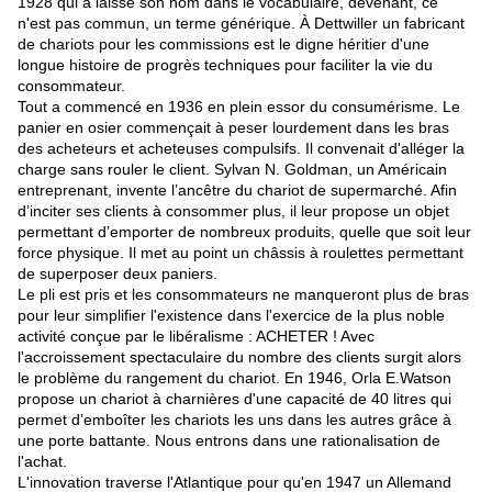
1928 qui a laissé son nom dans le vocabulaire, devenant, ce
n'est pas commun, un terme générique. À Dettwiller un fabricant
de chariots pour les commissions est le digne héritier d'une
longue histoire de progrès techniques pour faciliter la vie du
consommateur.
Tout a commencé en 1936 en plein essor du consumérisme. Le
panier en osier commençait à peser lourdement dans les bras
des acheteurs et acheteuses compulsifs. Il convenait d'alléger la
charge sans rouler le client.
Sylvan N. Goldman, un Américain
entreprenant
, invente l’ancêtre du chariot de supermarché. Afin
d’
inciter ses clients à consommer plus, i
l leur propose un objet
permettant d’emporter de nombreux produits, quelle que soit leur
force physique. Il met au point
un châssis à roulettes permettant
de superposer deux paniers
.
Le pli est pris et les consommateurs ne manqueront plus de bras
pour leur simplifier l'existence dans l'exercice de la plus noble
activité conçue par le libéralisme : ACHETER ! Avec
l'accroissement spectaculaire du nombre des clients surgit alors
le problème du rangement du chariot. En
1946
,
Orla E.Watson
propose un
chariot à charnières d'une capacité de 40 litres qui
permet d’emboîter les chariots les uns dans les autres grâce à
une porte battante. Nous entrons dans une rationalisation de
l'achat.
L'innovation traverse l'Atlantique pour qu'en 1947 un
Allemand