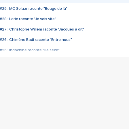
#29 : MC Solaar raconte "Bouge de là"
28 : Lorie raconte "Je vais vite"
#27 : Christophe Willem raconte "Jacques a dit"
#26 : Chimène Badi raconte "Entre nous"
#25 : Indochine raconte "3e sexe"
#24 : Zaho raconte "C'est chelou"
#23 : Patrick Bruel raconte "Au café des délices"
#22 : Kyo raconte "Le chemin"
#21 : Nolwenn Leroy raconte "Cassé"
#20 : Patrick Hernandez raconte "Born to be alive"
#19 : Lorie raconte "Près de moi"
#18 : Michael Jones raconte "A nos actes manqués" (avec Jean-Jacque