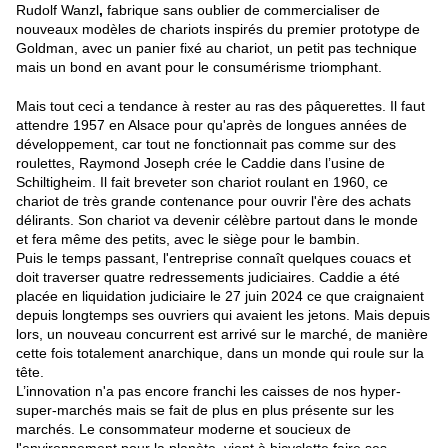
Rudolf Wanzl
,
fabrique sans oublier de commercialiser de
nouveaux modèles de chariots inspirés du premier prototype de
Goldman, avec un
panier fixé au chariot, un petit pas technique
mais un bond en avant pour le consumérisme triomphant.
Mais tout ceci a tendance à rester au ras des pâquerettes. Il faut
attendre 1957 en Alsace pour qu'après de longues années de
développement, car tout ne fonctionnait pas comme sur des
roulettes, Raymond Joseph crée le Caddie
dans l’usine de
Schiltigheim. Il fait breveter son chariot roulant en 1960, ce
chariot de très grande contenance pour ouvrir l'ère des achats
délirants. Son chariot va devenir célèbre partout dans le monde
et fera même des petits, avec le siège pour le bambin.
Puis le temps passant, l'entreprise connaît quelques couacs et
doit traverser quatre redressements judiciaires. Caddie a été
placée en liquidation judiciaire le 27 juin 2024 ce que craignaient
depuis longtemps ses ouvriers qui avaient les jetons. Mais depuis
lors, un nouveau concurrent est arrivé sur le marché, de manière
cette fois totalement anarchique, dans un monde qui roule sur la
tête.
L’innovation n'a pas encore franchi les caisses de nos hyper-
super-marchés mais se fait de plus en plus présente sur les
marchés. Le consommateur moderne et soucieux de