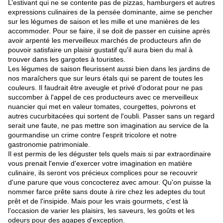
L’estivant qui ne se contente pas de pizzas, hamburgers et autres
expressions culinaires de la pensée dominante, aime se pencher
sur les légumes de saison et les mille et une manières de les
accommoder. Pour se faire, il se doit de passer en cuisine après
avoir arpenté les merveilleux marchés de producteurs afin de
pouvoir satisfaire un plaisir gustatif qu'il aura bien du mal à
trouver dans les gargotes à touristes.
Les légumes de saison fleurissent aussi bien dans les jardins de
nos maraîchers que sur leurs étals qui se parent de toutes les
couleurs. Il faudrait être aveugle et privé d'odorat pour ne pas
succomber à l'appel de ces producteurs avec ce merveilleux
nuancier qui met en valeur tomates, courgettes, poivrons et
autres cucurbitacées qui sortent de l'oubli. Passer sans un regard
serait une faute, ne pas mettre son imagination au service de la
gourmandise un crime contre l'esprit tricolore et notre
gastronomie patrimoniale.
Il est permis de les déguster tels quels mais si par extraordinaire
vous prenait l'envie d'exercer votre imagination en matière
culinaire, ils seront vos précieux complices pour se recouvrir
d'une parure que vous concocterez avec amour. Qu'on puisse la
nommer farce prête sans doute à rire chez les adeptes du tout
prêt et de l'insipide. Mais pour les vrais gourmets, c'est là
l'occasion de varier les plaisirs, les saveurs, les goûts et les
odeurs pour des agapes d'exception.