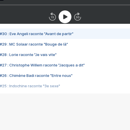
#30 : Eve Angeli raconte "Avant de partir"
#29 : MC Solaar raconte "Bouge de là"
28 : Lorie raconte "Je vais vite"
#27 : Christophe Willem raconte "Jacques a dit"
#26 : Chimène Badi raconte "Entre nous"
#25 : Indochine raconte "3e sexe"
#24 : Zaho raconte "C'est chelou"
#23 : Patrick Bruel raconte "Au café des délices"
#22 : Kyo raconte "Le chemin"
#21 : Nolwenn Leroy raconte "Cassé"