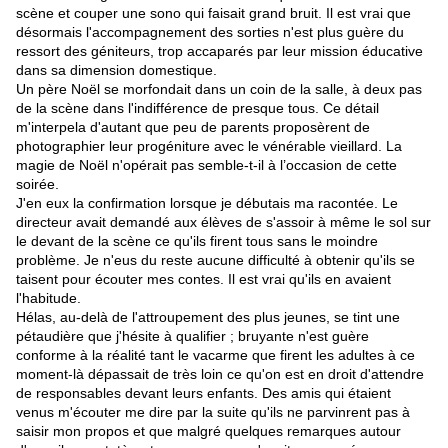
scène et couper une sono qui faisait grand bruit. Il est vrai que
désormais l'accompagnement des sorties n'est plus guère du
ressort des géniteurs, trop accaparés par leur mission éducative
dans sa dimension domestique.
Un père Noël se morfondait dans un coin de la salle, à deux pas
de la scène dans l'indifférence de presque tous. Ce détail
m'interpela d'autant que peu de parents proposèrent de
photographier leur progéniture avec le vénérable vieillard. La
magie de Noël n'opérait pas semble-t-il à l’occasion de cette
soirée.
J'en eux la confirmation lorsque je débutais ma racontée. Le
directeur avait demandé aux élèves de s'assoir à même le sol sur
le devant de la scène ce qu'ils firent tous sans le moindre
problème. Je n'eus du reste aucune difficulté à obtenir qu'ils se
taisent pour écouter mes contes. Il est vrai qu'ils en avaient
l'habitude.
Hélas, au-delà de l'attroupement des plus jeunes, se tint une
pétaudière que j'hésite à qualifier ; bruyante n'est guère
conforme à la réalité tant le vacarme que firent les adultes à ce
moment-là dépassait de très loin ce qu'on est
en droit
d'attendre
de responsables devant leurs enfants. Des amis qui étaient
venus m'écouter me dire par la suite qu'ils ne parvinrent pas à
saisir mon propos et que malgré quelques remarques autour