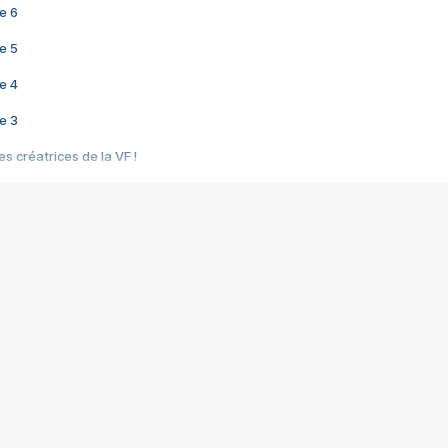
e 6
e 5
e 4
e 3
s créatrices de la VF !
e 2
e 1
e Mektoub My Love arrive enfin ! Rencontre avec Shaïn Boumedine et Sal
i : après Toni en famille
elle réalise le bouleversant Dites lui que je l'aime
ais ! Rencontre autour de Vie privée de Rebecca Zlotowski
 de Marguerite, Grave... Rencontre avec Ella Rumpf
 Les Rêveurs, un film intime sur la santé mentale