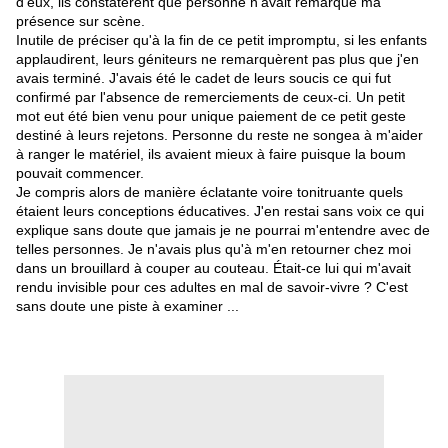
d'eux, ils constatèrent que personne n'avait remarqué ma
présence sur scène.
Inutile de préciser qu'à la fin de ce petit impromptu, si les enfants
applaudirent, leurs géniteurs ne remarquèrent pas plus que j'en
avais terminé. J'avais été le cadet de
leurs
soucis ce qui fut
confirmé par l'absence de remerciements de ceux-ci. Un petit
mot eut été bien venu pour unique paiement de ce petit geste
destiné à leurs rejetons. Personne du reste ne songea à m'aider
à ranger le matériel, ils avaient mieux à faire puisque la boum
pouvait commencer.
Je compris alors de manière éclatante voire tonitruante quels
étaient leurs conceptions éducatives. J'en restai sans voix ce qui
explique sans doute que jamais je ne pourrai m'entendre avec de
telles personnes. Je n'avais plus qu'à m'en retourner chez moi
dans un brouillard à couper au couteau. Était-ce lui qui m'avait
rendu invisible pour ces adultes en mal de savoir-vivre ? C'est
sans doute une piste à examiner ...