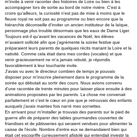
m'invite à venir raconter des histoires de Loire ou bien à les
accompagner lors de sortie au bord de notre rivière. C'est à
croire qu'ailleurs, la curiosité n'est pas de mise à moins que le
fleuve royal ne soit pas au programme ou bien encore que la
hiérarchie déconseille d'inviter un ancien instituteur de la laïque,
personnage plus trouble désormais que les eaux de Dame Liger.
Toujours est-il qu'avant les vacances de Noël, les élèves
m'avaient sollicité afin que j'agrémente la soirée festive que
préparaient leurs parents de quelques récits mariant la Loire et la
nativité. Comme cela était dans mes cordes (vocales) et que
venir gracieusement ne m'a jamais rebuté, je répondis
favorablement à leur touchante invite.
J'avais vu avec le directeur combien de temps je pouvais
disposer pour m'inscrire pleinement dans le programme de la
soirée qui débutait au sortir des cours. Nous avions convenu
d'une racontée de trente minutes pour laisser place ensuite à des
animations proposées par les parents. La chose me convenait
parfaitement et c'est le cœur en joie que je retrouvais des enfants
auxquels j'avais maintes fois narré mes sornettes.
En arrivant pour m'installer je trouvais des parents sur le pied de
guerre afin de préparer des tables gourmandes couvertes de
friandises et de pâtisseries qui seraient vendues pour
alimenter
la
caisse de l'école. Nombre d'entre eux se demandaient bien qui
était cet escogriffe curieusement afistolé qui entendait investir la