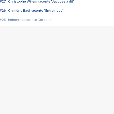
#27 : Christophe Willem raconte "Jacques a dit"
#26 : Chimène Badi raconte "Entre nous"
#25 : Indochine raconte "3e sexe"
#24 : Zaho raconte "C'est chelou"
#23 : Patrick Bruel raconte "Au café des délices"
#22 : Kyo raconte "Le chemin"
#21 : Nolwenn Leroy raconte "Cassé"
#20 : Patrick Hernandez raconte "Born to be alive"
#19 : Lorie raconte "Près de moi"
#18 : Michael Jones raconte "A nos actes manqués" (avec Jean-Jacque
#17 : Khaled raconte "Aïcha"
#16 : Corneille raconte "Parce qu'on vient de loin"
#15 : Indochine raconte "L'aventurier"