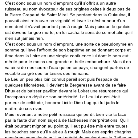
C'est donc sous un nom d'emprunt qu'il s'offrit à un autre
ruisseau au nom évocateur de ses origines celtes à deux pas de
la Pierre Crapaud de Saint Miral. Se perdant dans la Quiaulne, il
pouvait ainsi retrouver sa virginité et laver le déshonneur d'un
nom dont il n'avait pourtant pas à rougir. Mais puisque le gaulois
est devenu langue morte, on lui cacha le sens de ce mot afin qu'il
n'en
sût
jamais rien.
C'est donc sous un nom d'emprunt, une sorte de pseudonyme en
somme qui lave l'affront de son baptême en se donnant corps et
âme dans la Loire en une simple confluence lui dont le nom eut
mérité pour le moins une grande et belle embouchure. Mais il en
va ainsi de nos cours d'eau qui en ce pays, changent parfois de
vocable au gré des fantaisies des humains.
Le Leu un peu plus loin connut pareil sort puis l'espace de
quelques kilomètres, il devient la Bergeresse avant de se faire
Dhuy et de baisser pavillon devant le Loiret une résurgence qui
l'accapara en dépit de son antériorité. Le Leu lui aussi était
porteur de celtitude, honorant ici le Dieu Lug qui fut jadis le
maître de ces rives.
Mais revenant à notre petit ruisseau qui perdit bien vite la face
par la faute d'un nom sujet à de fâcheuses interprétations. Qu'il
était pourtant mignon au point qu'il eut pu être mis entre toutes
les bouches sans qu'il y ait eu à rougir. Mais des esprits chagrins
pensèrent sans doute qu'il eut mérité de couler dans le Rhône ou