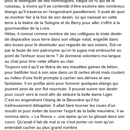
pour le distinguer de ses homologues, naquit un ru qui se fit
ruisseau, à moins qu'il se contentât d'être exutoire des nombreux
étangs qu'il traversa en l’engendrant pareillement. Il avait de quoi
se montrer fier à la fois de son destin, lui qui naissait en cette
terre à la lisière de la Sologne et du Berry pour aller s'offrir à la
gourmandise de la Loire.
Hélas, il connut comme nombre de ses collègues le triste destin
de disparaître sous terre dans son village natal, engeôlé dans
des buses pour le dissimuler aux regards de ses voisins. Est-ce
par la faute de son patronyme qu'on le jugea mal embouché au
point de l'enfouir sous terre ? Je donnerai volontiers ma langue
au chat pour tirer cette affaire au clair.
Toujours est-il qu'il se libéra de ses maudites gaines de béton,
pour batifoler tout à son aise dans un lit certes étroit mais coulant
au milieu d'une forêt prompte à cacher ses dérives et ses
fantaisies. Il en profita ainsi pour honorer quelques étangs qui
jouirent ainsi de son flot nourricier. Il pouvait suivre son destin
pour courir vers le nord afin de séduire la belle dame Liger.
C'est en engendrant l'étang de la Beuvrière qu'il fut
traîtreusement débaptisé. Il allait faire tourner les roues d'un
moulin et pour éviter de tourner l'esprit de la belle meunière, il se
nomma alors, « La Ronce », une épine qu'on lui glissait dans son
cours. Qu'avait-il fait de mal si ce n'est porter un nom qu'on
entendait cacher au plus grand nombre.