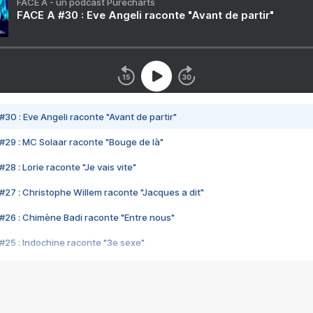
FACE A - un podcast Purecharts
FACE A #30 : Eve Angeli raconte "Avant de partir"
#30 : Eve Angeli raconte "Avant de partir"
#29 : MC Solaar raconte "Bouge de là"
28 : Lorie raconte "Je vais vite"
#27 : Christophe Willem raconte "Jacques a dit"
#26 : Chimène Badi raconte "Entre nous"
#25 : Indochine raconte "3e sexe"
#24 : Zaho raconte "C'est chelou"
#23 : Patrick Bruel raconte "Au café des délices"