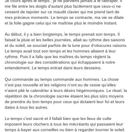
Je cours après le temps ; je ne parviens jamais à le rattraper. Il
me file entre les doigts d'autant plus facilement que ceux-ci ne
cessent de tapoter sur ce maudit clavier qui me prend tant de
mes précieux moments. Le temps se contracte, ma vie se dilate
et la folie gagne celui qui ne maîtrise plus le moindre instant.
Au début, il y a bien longtemps, le temps prenait son temps. Il
faisait la pluie et les belles journées, allait au rythme des saisons
et du soleil, se souciait parfois de la lune pour d'obscures raisons.
Le temps avait tout son temps et les hommes allaient à leur
rythme. Puis il a fallu que les maîtres du temps règlent la
chronologie sur des considérations qui échappaient à notre
entendement. Le temps entrait dans leurs desseins.
Qui commande au temps commande aux hommes. La chose
n'est pas nouvelle et les religions n'ont eu de cesse qu'elles
n'aient plié le calendrier à leurs désirs hégémoniques. Le rituel, la
répétition de la chronologie sacrée étaient les plus sûrs moyens
de prendre du bon temps pour ceux qui dictaient leur foi et leurs
dates à tous les autres.
Le temps c'est sacré et il fallait bien que les lieux de culte
imposent leurs clochers à tous les mécréants qui passaient leur
temps à bayer aux corneilles ou bien à regarder tourner le soleil.