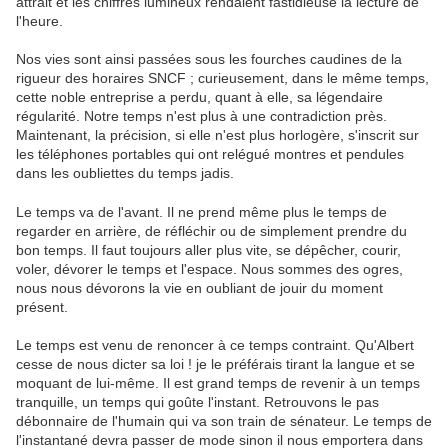
attrait et les chiffres lumineux rendaient fastidieuse la lecture de
l'heure.
Nos vies sont ainsi passées sous les fourches caudines de la
rigueur des horaires SNCF ; curieusement, dans le même temps,
cette noble entreprise a perdu, quant à elle, sa légendaire
régularité. Notre temps n'est plus à une contradiction près.
Maintenant, la précision, si elle n'est plus horlogère, s'inscrit sur
les téléphones portables qui ont relégué montres et pendules
dans les oubliettes du temps jadis.
Le temps va de l'avant. Il ne prend même plus le temps de
regarder en arrière, de réfléchir ou de simplement prendre du
bon temps. Il faut toujours aller plus vite, se dépêcher, courir,
voler, dévorer le temps et l'espace. Nous sommes des ogres,
nous nous dévorons la vie en oubliant de jouir du moment
présent.
Le temps est venu de renoncer à ce temps contraint. Qu'Albert
cesse de nous dicter sa loi ! je le préférais tirant la langue et se
moquant de lui-même. Il est grand temps de revenir à un temps
tranquille, un temps qui goûte l'instant. Retrouvons le pas
débonnaire de l'humain qui va son train de sénateur. Le temps de
l'instantané devra passer de mode sinon il nous emportera dans