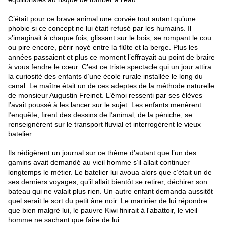
C’était pour ce brave animal une corvée tout autant qu’une
phobie si ce concept ne lui était refusé par les humains. Il
s’imaginait à chaque fois, glissant sur le bois, se rompant le cou
ou pire encore, périr noyé entre la flûte et la berge. Plus les
années passaient et plus ce moment l’effrayait au point de braire
à vous fendre le cœur. C’est ce triste spectacle qui un jour attira
la curiosité des enfants d’une école rurale installée le long du
canal. Le maître était un de ces adeptes de la méthode naturelle
de monsieur Augustin Freinet. L’émoi ressenti par ses élèves
l’avait poussé à les lancer sur le sujet. Les enfants menèrent
l’enquête, firent des dessins de l’animal, de la péniche, se
renseignèrent sur le transport fluvial et interrogèrent le vieux
batelier.
Ils rédigèrent un journal sur ce thème d’autant que l’un des
gamins avait demandé au vieil homme s’il allait continuer
longtemps le métier. Le batelier lui avoua alors que c’était un de
ses derniers voyages, qu’il allait bientôt se retirer, déchirer son
bateau qui ne valait plus rien. Un autre enfant demanda aussitôt
quel serait le sort du petit âne noir. Le marinier de lui répondre
que bien malgré lui, le pauvre Kiwi finirait à l'abattoir, le vieil
homme ne sachant que faire de lui…