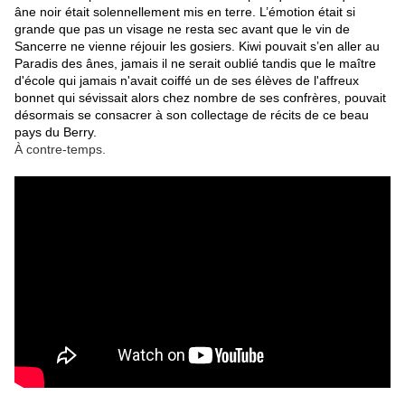
âne noir était solennellement mis en terre. L’émotion était si
grande que pas un visage ne resta sec avant que le vin de
Sancerre ne vienne réjouir les gosiers. Kiwi pouvait s’en aller au
Paradis des ânes, jamais il ne serait oublié tandis que le maître
d'école qui jamais n'avait coiffé un de ses élèves de l'affreux
bonnet qui sévissait alors chez nombre de ses confrères, pouvait
désormais se consacrer à son collectage de récits de ce beau
pays du Berry.
À contre-temps.