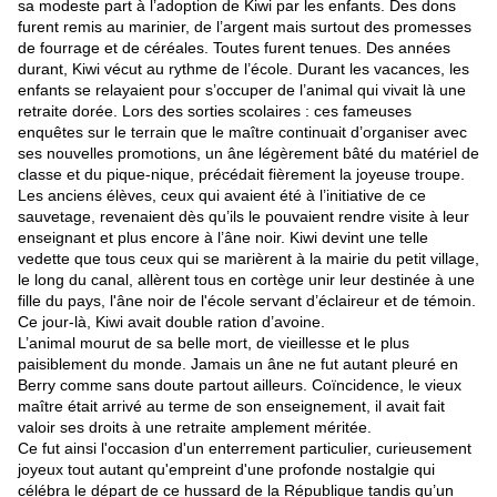
sa modeste part à l’adoption de Kiwi par les enfants. Des dons
furent remis au marinier, de l’argent mais surtout des promesses
de fourrage et de céréales. Toutes furent tenues. Des années
durant, Kiwi vécut au rythme de l’école. Durant les vacances, les
enfants se relayaient pour s’occuper de l’animal qui vivait là une
retraite dorée. Lors des sorties scolaires : ces fameuses
enquêtes sur le terrain que le maître continuait d’organiser avec
ses nouvelles promotions, un âne légèrement bâté du matériel de
classe et du pique-nique, précédait fièrement
la
joyeuse troupe.
Les anciens élèves, ceux qui avaient été à l’initiative de ce
sauvetage, revenaient dès qu’ils le pouvaient rendre visite à leur
enseignant et plus encore à l’âne noir. Kiwi devint une telle
vedette que tous ceux qui se marièrent à la mairie du petit village,
le long du canal, allèrent tous en cortège unir leur destinée à
une
fille du pays, l'âne noir de l'école servant d’éclaireur et de témoin
.
Ce jour-là, Kiwi avait double ration d’avoine.
L’animal mourut de sa belle mort, de vieillesse et le plus
paisiblement du monde. Jamais un âne ne fut autant pleuré en
Berry comme sans doute partout ailleurs. Coïncidence, le vieux
maître était arrivé au terme de son enseignement, il avait fait
valoir ses droits à une retraite amplement méritée.
Ce fut ainsi l'occasion d'un enterrement particulier, curieusement
joyeux tout autant qu'empreint d'une profonde nostalgie qui
célébra le départ de ce hussard de la République tandis qu’un