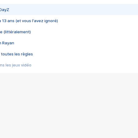
 DayZ
 a 13 ans (et vous l'avez ignoré)
e (littéralement)
im Rayan
 toutes les règles
s les jeux vidéo
us choquant de Rockstar ? - Le scandale BULLY
e plus moche de Steam
du RÊVE tourne au CAUCHEMAR
pendant 8 heures
it… à tort
umiliés par un jeu vidéo