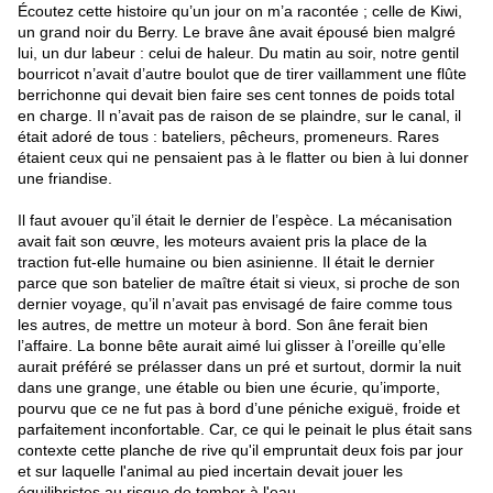
Écoutez cette histoire qu’un jour on m’a racontée ; celle de
Kiwi,
un grand noir du Berry. Le brave âne avait épousé bien malgré
lui, un dur labeur : celui de haleur. Du matin au soir, notre gentil
bourricot n’avait d’autre boulot que de tirer vaillamment une flûte
berrichonne qui devait bien faire ses cent tonnes de poids total
en charge. Il n’avait pas de raison de se plaindre, sur le canal, il
était adoré de tous : bateliers, pêcheurs, promeneurs. Rares
étaient ceux qui ne pensaient pas à le flatter ou bien à lui donner
une friandise.
Il faut avouer qu’il était le dernier de l’espèce. La mécanisation
avait fait son œuvre, les moteurs avaient pris la place de la
traction fut-elle humaine ou bien asinienne. Il était le dernier
parce que son batelier de maître était si vieux, si proche de son
dernier voyage, qu’il n’avait pas envisagé de faire comme tous
les autres, de mettre un moteur à bord. Son âne ferait bien
l’affaire. La bonne bête aurait aimé lui glisser à l’oreille qu’elle
aurait préféré se prélasser dans un pré et surtout, dormir la nuit
dans une grange, une étable ou bien une écurie, qu’importe,
pourvu que ce ne fut pas à bord d’une péniche exiguë, froide et
parfaitement inconfortable. Car, ce qui le peinait le plus était sans
contexte cette planche de rive qu'il empruntait deux fois par jour
et sur laquelle l'animal au pied incertain devait jouer les
équilibristes au risque de tomber à l'eau.