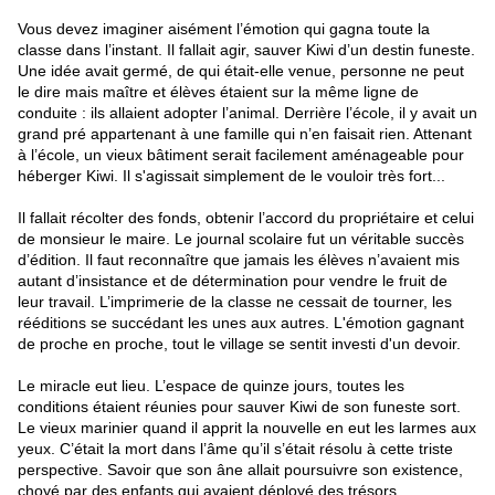
Vous devez imaginer aisément l’émotion qui gagna toute la
classe dans l’instant. Il fallait agir, sauver Kiwi d’un destin funeste.
Une idée avait germé, de qui était-elle venue, personne ne peut
le dire mais maître et élèves étaient sur la même ligne de
conduite : ils allaient adopter l’animal. Derrière l’école, il y avait un
grand pré appartenant à une famille qui n’en faisait rien. Attenant
à l’école, un vieux bâtiment serait facilement aménageable pour
héberger Kiwi. Il s'agissait simplement de le vouloir très fort...
Il fallait récolter des fonds, obtenir l’accord du propriétaire et celui
de monsieur le maire. Le journal scolaire fut un véritable succès
d’édition. Il faut reconnaître que jamais les élèves n’avaient mis
autant d’insistance et de détermination pour vendre le fruit de
leur travail. L’imprimerie de la classe ne cessait de tourner, les
rééditions se succédant les unes aux autres. L'émotion gagnant
de proche en proche, tout le village se sentit investi d'un devoir.
Le miracle eut lieu. L’espace de quinze jours, toutes les
conditions étaient réunies pour sauver Kiwi de son funeste sort.
Le vieux marinier quand il apprit la nouvelle en eut les larmes aux
yeux. C’était la mort dans l’âme qu’il s’était résolu à cette triste
perspective. Savoir que son âne allait poursuivre son existence,
choyé par des enfants qui avaient déployé des trésors