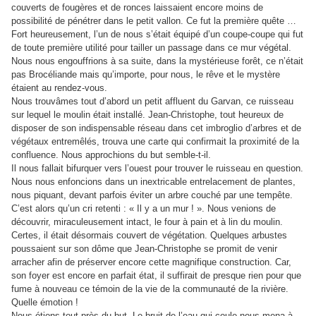
couverts de fougères et de ronces laissaient encore moins de
possibilité de pénétrer dans le petit vallon. Ce fut la première quête …
Fort heureusement, l’un de nous s’était équipé d’un coupe-coupe qui fut
de toute première utilité pour tailler un passage dans ce mur végétal.
Nous nous engouffrions à sa suite, dans la mystérieuse forêt, ce n’était
pas Brocéliande mais qu’importe, pour nous, le rêve et le mystère
étaient au rendez-vous.
Nous trouvâmes tout d’abord un petit affluent du Garvan, ce ruisseau
sur lequel le moulin était installé. Jean-Christophe, tout heureux de
disposer de son indispensable réseau dans cet imbroglio d’arbres et de
végétaux entremêlés, trouva une carte qui confirmait la proximité de la
confluence. Nous approchions du but semble-t-il.
Il nous fallait bifurquer vers l’ouest pour trouver le ruisseau en question.
Nous nous enfoncions dans un inextricable entrelacement de plantes,
nous piquant, devant parfois éviter un arbre couché par une tempête.
C’est alors qu’un cri retenti : « Il y a un mur ! ». Nous venions de
découvrir, miraculeusement intact, le four à pain et à lin du moulin.
Certes, il était désormais couvert de végétation. Quelques arbustes
poussaient sur son dôme que Jean-Christophe se promit de venir
arracher afin de préserver encore cette magnifique construction. Car,
son foyer est encore en parfait état, il suffirait de presque rien pour que
fume à nouveau ce témoin de la vie de la communauté de la rivière.
Quelle émotion !
Nous étions tout près du but. Le bruit de l’eau qui coule nous mena à