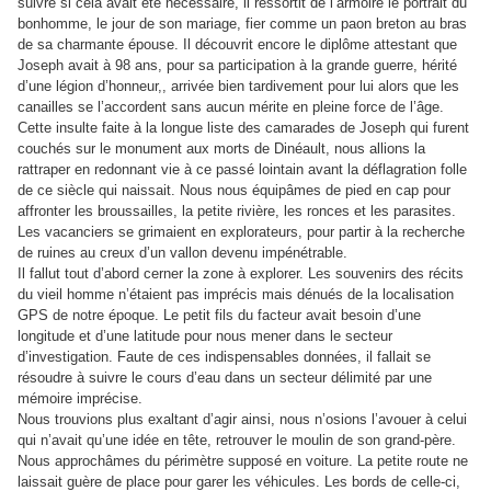
suivre si cela avait été nécessaire, il ressortit de l’armoire le portrait du
bonhomme, le jour de son mariage, fier comme un paon breton au bras
de sa charmante épouse. Il découvrit encore le diplôme attestant que
Joseph avait à 98 ans, pour sa participation à la grande guerre, hérité
d’une légion d’honneur,, arrivée bien tardivement pour lui alors que les
canailles se l’accordent sans aucun mérite en pleine force de l’âge.
Cette insulte faite à la longue liste des camarades de Joseph qui furent
couchés sur le monument aux morts de Dinéault, nous allions la
rattraper en redonnant vie à ce passé lointain avant la déflagration folle
de ce siècle qui naissait. Nous nous équipâmes de pied en cap pour
affronter les broussailles, la petite rivière, les ronces et les parasites.
Les vacanciers se grimaient en explorateurs, pour partir à la recherche
de ruines au creux d’un vallon devenu impénétrable.
Il fallut tout d’abord cerner la zone à explorer. Les souvenirs des récits
du vieil homme n’étaient pas imprécis mais dénués de la localisation
GPS de notre époque. Le petit fils du facteur avait besoin d’une
longitude et d’une latitude pour nous mener dans le secteur
d’investigation. Faute de ces indispensables données, il fallait se
résoudre à suivre le cours d’eau dans un secteur délimité par une
mémoire imprécise.
Nous trouvions plus exaltant d’agir ainsi, nous n’osions l’avouer à celui
qui n’avait qu’une idée en tête, retrouver le moulin de son grand-père.
Nous approchâmes du périmètre supposé en voiture. La petite route ne
laissait guère de place pour garer les véhicules. Les bords de celle-ci,