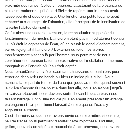
proximité des ruines. Celles-ci, éparses, attestaient de la présence de
plusieurs bâtiments qu’il était difficile de repérer, tant le temps avait
laissé peu de choses en place. Une fenêtre, une petite lucarne avait
échappé aux outrages de l’abandon, elle témoignait de la localisation de
la partie habitée du moulin.
Ce fut alors une nouvelle aventure, la reconstitution supposée du
fonctionnement du moulin. La rivière n’étant pas immédiatement contre
lui, où était la captation de l’eau, où se situait le canal d’acheminement,
par où rejoignait-il la rivière ? L’examen du relief, les pierres
manifestement placées là par l’homme nous permirent de nous
constituer une représentation approximative de l’installation. Il ne nous
manquait que l’endroit où l’eau était captée.
Nous remontâmes la rivière, sacrifiant chaussures et pantalons pour
tenter de découvrir une bonde ou bien un indice plus subtil. Nous
n'avions la plupart du temps de l’eau que jusqu’au mollet quand souvent
la rivière s’accordait une boucle dans laquelle, nous en avions jusqu’à
mi-cuisse. Souvent, nous devions sortir de son lit, des arbres nous
faisant barrage. Enfin, une boucle plus en amont présentait un étrange
prolongement. Un petit tunnel laissait à croire que de l’eau s’y
engouffrait autrefois.
C’est du moins ce que nous avions envie de croire même si ensuite,
peu de traces nous permirent d’étoffer cette hypothèse. Mouillés,
griffés, couverts de végétaux accrochés à nos cheveux, nous avions