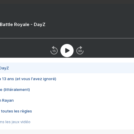
 Battle Royale - DayZ
 DayZ
 a 13 ans (et vous l'avez ignoré)
e (littéralement)
im Rayan
 toutes les règles
s les jeux vidéo
us choquant de Rockstar ? - Le scandale BULLY