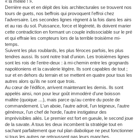
« la mêlée ! ».
Derrière eux et en dépit des lois architecturales se trouvent nos
tours de guets, nos beffrois qui provoquent l'effroi chez
l'adversaire. Les secondes lignes règnent à la fois dans les airs
et au ras du sol. Puissance, force et légèreté, ils doivent marier
cette contradiction en formant un couple indissociable sur le pré
et qui effraie les compteurs lors de la terrible troisième mi-
temps.
Suivent les plus roublards, les plus féroces parfois, les plus
tendres aussi. Ils sont notre trait d'union. Les troisièmes lignes
sont les rois de l'entre-deux : à mi-chemin entre les grognards
napoléoniens et la cavalerie légère. Ils sont capables de tout ;
sur et en dehors du terrain et se mettent en quatre pour tous les
autres alors qu'ils ne sont que trois.
Au cœur de l'édifice, arrivent maintenant les demis. Ils sont
appelés ainsi, non pour leur goût immodéré d'une boisson
maltée (quoique …), mais parce qu'au centre du poste de
commandement. L'un aboie, l'autre adroit, l'un teigneux, l'autre
généreux, l'un chef de horde, l'autre instigateur des
imprévisibles ailés. Le premier est fort en gueule, le second joue
de la savate. A tous les deux incombent la stratégie tout en
sachant parfaitement que nul plan diabolique ne peut fonctionner
si tous les autres ne retroussent pas leurs manches.