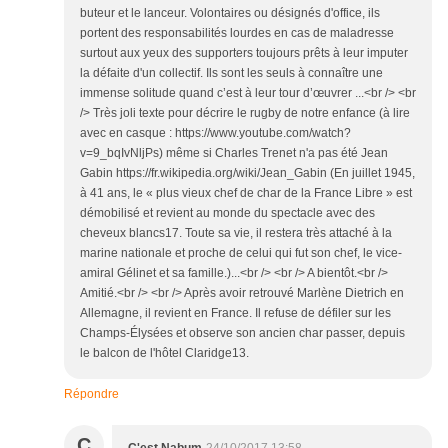
buteur et le lanceur. Volontaires ou désignés d'office, ils
portent des responsabilités lourdes en cas de maladresse
surtout aux yeux des supporters toujours prêts à leur imputer
la défaite d'un collectif. Ils sont les seuls à connaître une
immense solitude quand c’est à leur tour d’œuvrer ...<br /> <br
/> Très joli texte pour décrire le rugby de notre enfance (à lire
avec en casque : https://www.youtube.com/watch?
v=9_bqIvNljPs) même si Charles Trenet n'a pas été Jean
Gabin https://fr.wikipedia.org/wiki/Jean_Gabin (En juillet 1945,
à 41 ans, le « plus vieux chef de char de la France Libre » est
démobilisé et revient au monde du spectacle avec des
cheveux blancs17. Toute sa vie, il restera très attaché à la
marine nationale et proche de celui qui fut son chef, le vice-
amiral Gélinet et sa famille.)...<br /> <br /> A bientôt.<br />
Amitié.<br /> <br /> Après avoir retrouvé Marlène Dietrich en
Allemagne, il revient en France. Il refuse de défiler sur les
Champs-Élysées et observe son ancien char passer, depuis
le balcon de l'hôtel Claridge13.
Répondre
C