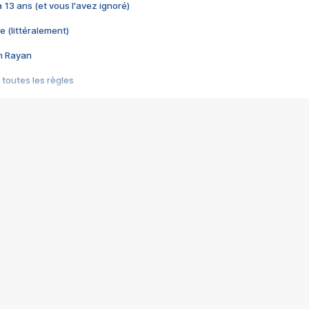
 a 13 ans (et vous l'avez ignoré)
e (littéralement)
im Rayan
 toutes les règles
s les jeux vidéo
us choquant de Rockstar ? - Le scandale BULLY
e plus moche de Steam
du RÊVE tourne au CAUCHEMAR
pendant 8 heures
it… à tort
umiliés par un jeu vidéo
ire - Final Fantasy 8
ti un empire - Age of Empires