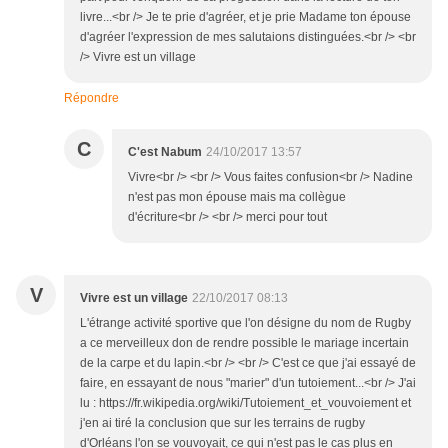
livre...<br /> Je te prie d'agréer, et je prie Madame ton épouse
d'agréer l'expression de mes salutaions distinguées.<br /> <br
/> Vivre est un village
Répondre
C
C'est Nabum
24/10/2017 13:57
Vivre<br /> <br /> Vous faites confusion<br /> Nadine
n'est pas mon épouse mais ma collègue
d'écriture<br /> <br /> merci pour tout
V
Vivre est un village
22/10/2017 08:13
L'étrange activité sportive que l'on désigne du nom de Rugby
a ce merveilleux don de rendre possible le mariage incertain
de la carpe et du lapin.<br /> <br /> C'est ce que j'ai essayé de
faire, en essayant de nous "marier" d'un tutoiement...<br /> J'ai
lu : https://fr.wikipedia.org/wiki/Tutoiement_et_vouvoiement et
j'en ai tiré la conclusion que sur les terrains de rugby
d'Orléans l'on se vouvoyait, ce qui n'est pas le cas plus en