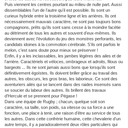
Puis viennent les centres pourtant au milieu de nulle part. Aussi
dissemblables l'un de l'autre qu'il est possible. Ils sont un
curieux hybride entre la troisième ligne et les arrières. Ils ont
nécessairement mauvais caractère, ne sont pas toujours bons
compagnons, prêts qu'ils sont sans cesse à la moindre facétie
au détriment de tous les autres et souvent d'eux-mêmes. Ils
deviennent avec l’évolution du jeu des monstres perforants, les
candidats idoines à la commotion cérébrale. S’ils ont parfois le
melon, c’est sans doute pour mieux se préserver !
Enfin, il y a les inclassables, les jambes légères des ailes et de
l'arrière. Caractériels et véloces, ombrageux et adroits, filous ou
bargeots ... Ils ne sont jamais aussi bons que lorsqu'ils sont
définitivement égoïstes. Ils doivent briller grâce au travail des
autres, les obscurs, les gros bras, les laborieux. Ce sont des
aventuriers ailés qui se lancent dans des raides insensés sans
se soucier du labeur des autres. Ils brillent des travaux
d’Hercule et se prennent pour Pégase !
Dans une équipe de Rugby ; chacun, quelque soit son
caractère, sa taille, son poids, sa vitesse ou sa force a une
fonction, une place à tenir, une raison d'être au service de tous
les autres. Dans cette confrérie humaine, cette chevalerie d'un
autre temps, il y a paradoxalement deux rôles particuliers qui