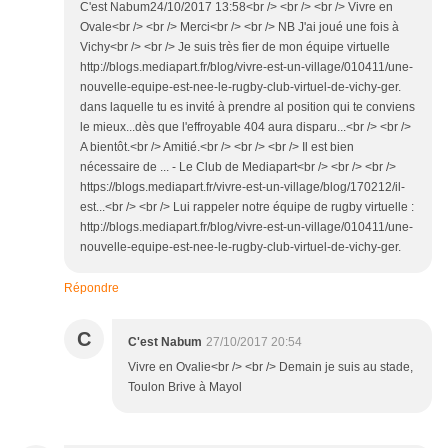
C'est Nabum24/10/2017 13:58<br /> <br /> <br /> Vivre en
Ovale<br /> <br /> Merci<br /> <br /> NB J'ai joué une fois à
Vichy<br /> <br /> Je suis très fier de mon équipe virtuelle
http://blogs.mediapart.fr/blog/vivre-est-un-village/010411/une-
nouvelle-equipe-est-nee-le-rugby-club-virtuel-de-vichy-ger.
dans laquelle tu es invité à prendre al position qui te conviens
le mieux...dès que l'effroyable 404 aura disparu...<br /> <br />
A bientôt.<br /> Amitié.<br /> <br /> <br /> Il est bien
nécessaire de ... - Le Club de Mediapart<br /> <br /> <br />
https://blogs.mediapart.fr/vivre-est-un-village/blog/170212/il-
est...<br /> <br /> Lui rappeler notre équipe de rugby virtuelle :
http://blogs.mediapart.fr/blog/vivre-est-un-village/010411/une-
nouvelle-equipe-est-nee-le-rugby-club-virtuel-de-vichy-ger.
Répondre
C
C'est Nabum
27/10/2017 20:54
Vivre en Ovalie<br /> <br /> Demain je suis au stade,
Toulon Brive à Mayol