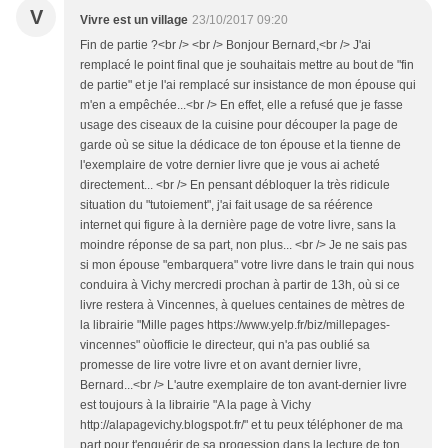
V
Vivre est un village
23/10/2017 09:20
Fin de partie ?<br /> <br /> Bonjour Bernard,<br /> J'ai
remplacé le point final que je souhaitais mettre au bout de "fin
de partie" et je l'ai remplacé sur insistance de mon épouse qui
m'en a empêchée...<br /> En effet, elle a refusé que je fasse
usage des ciseaux de la cuisine pour découper la page de
garde où se situe la dédicace de ton épouse et la tienne de
l'exemplaire de votre dernier livre que je vous ai acheté
directement... <br /> En pensant débloquer la très ridicule
situation du "tutoiement", j'ai fait usage de sa réérence
internet qui figure à la dernière page de votre livre, sans la
moindre réponse de sa part, non plus... <br /> Je ne sais pas
si mon épouse "embarquera" votre livre dans le train qui nous
conduira à Vichy mercredi prochan à partir de 13h, où si ce
livre restera à Vincennes, à quelues centaines de mètres de
la librairie "Mille pages https://www.yelp.fr/biz/millepages-
vincennes" oùofficie le directeur, qui n'a pas oublié sa
promesse de lire votre livre et on avant dernier livre,
Bernard...<br /> L'autre exemplaire de ton avant-dernier livre
est toujours à la librairie "A la page à Vichy
http://alapagevichy.blogspot.fr/" et tu peux téléphoner de ma
part pour t'enquérir de sa progession dans la lecture de ton