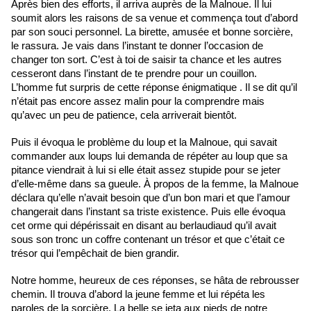
Après bien des efforts, il arriva auprès de la Malnoue. Il lui
soumit alors les raisons de sa venue et commença tout d’abord
par son souci personnel. La birette, amusée et bonne sorcière,
le rassura. Je vais dans l’instant te donner l’occasion de
changer ton sort. C’est à toi de saisir ta chance et les autres
cesseront dans l’instant de te prendre pour un couillon.
L’homme fut surpris de cette réponse énigmatique . Il se dit qu’il
n’était pas encore assez malin pour la comprendre mais
qu’avec un peu de patience, cela arriverait bientôt.
Puis il évoqua le problème du loup et la Malnoue, qui savait
commander aux loups lui demanda de répéter au loup que sa
pitance viendrait à lui si elle était assez stupide pour se jeter
d’elle-même dans sa gueule. À propos de la femme, la Malnoue
déclara qu’elle n’avait besoin que d’un bon mari et que l’amour
changerait dans l’instant sa triste existence. Puis elle évoqua
cet orme qui dépérissait en disant au berlaudiaud qu’il avait
sous son tronc un coffre contenant un trésor et que c’était ce
trésor qui l’empêchait de bien grandir.
Notre homme, heureux de ces réponses, se hâta de rebrousser
chemin. Il trouva d’abord la jeune femme et lui répéta les
paroles de la sorcière. La belle se jeta aux pieds de notre