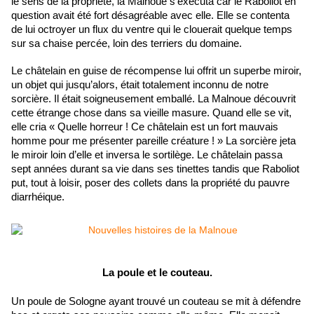
le sens de la propriété, la Malnoue s’exécuta car le Raboliot en
question avait été fort désagréable avec elle. Elle se contenta
de lui octroyer un flux du ventre qui le clouerait quelque temps
sur sa chaise percée, loin des terriers du domaine.
Le châtelain en guise de récompense lui offrit un superbe miroir,
un objet qui jusqu’alors, était totalement inconnu de notre
sorcière. Il était soigneusement emballé. La Malnoue découvrit
cette étrange chose dans sa vieille masure. Quand elle se vit,
elle cria « Quelle horreur ! Ce châtelain est un fort mauvais
homme pour me présenter pareille créature ! » La sorcière jeta
le miroir loin d’elle et inversa le sortilège. Le châtelain passa
sept années durant sa vie dans ses tinettes tandis que Raboliot
put, tout à loisir, poser des collets dans la propriété du pauvre
diarrhéique.
La poule et le couteau.
Un poule de Sologne ayant trouvé un couteau se mit à défendre