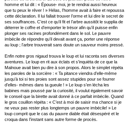
homme et lui dit : « Épouse- moi, je te rendrai aussi heureux
que tu peux le rêver ! » Hélas, l’homme avait à faire et repoussa
cette déclaration. Il lui fallait trouver l’orme et lui dire le secret de
ses souffrances. C’est ce qu’il fit et l’arbre aussitôt le supplia de
déterrer le coffre et d’emporter le trésor afin qu’il puisse enfin
plonger ses racines profondément dans le sol. Le pauvre
imbécile de répondre qu’il devait avant ça, porter une réponse
au loup ; l'arbre trouverait sans doute un sauveur moins pressé.
Enfin notre gros nigaud trouva le loup et lui raconta ses diverses
aventures. Le loup en rit aux éclats et s’inquiéta de ce que la
Malnoue avait bien pu dire à son propos. Alors le simplet répéta
les paroles de la sorcière : « Ta pitance viendra d’elle-même
jusqu’à toi si tes proies sont assez stupides pour se fourrer
d’elles- mêmes dans ta gueule ! » Le loup s’en lécha les
babines mais poussé par la curiosité, il voulut également savoir
le conseil que la birette avait donné à ce parfait imbécile. Quand
le gros couillon répéta : « C’est à moi de saisir ma chance si je
ne veux pas rester plus longtemps un pauvre imbécile! » Le
loup comprit que le cas du pauvre diable était désespéré et le
croqua dans l’instant sans autre forme de procès.