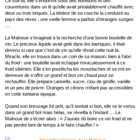
Ce soir-là, elle s’endormit sous des édredons et des
couvertures dans un lit qu’elle avait préalablement chauffé avec
deux ou trois briques. La tiédeur de sa couche la conduisit au
pays des rêves ; une vieille femme a parfois d’étranges songes
…
La Malnoue s’imaginait à la recherche d’une bonne bouteille de
vin. Le précieux liquide avait gelé dans les barriques, il était
devenu si rare que c’est de vin qu’elle rêvait cette nuit-là.
Miracle, elle en trouva dans un coin de sa maison, bien à l’abri
du froid : une bouteille avait échappé miraculeusement à ce
froid sibérien. Elle s’en pourlécha les moustaches et se mit en
demeure de s’offrir un grand et bon vin chaud pour se
réchauffer. Elle prépara cannelle, sucre, clou de girofle, vanille
et un peu de poivre. Oranges et citrons n’étant pas accessibles
en cette lointaine époque.
Quand son breuvage fut prêt, qu’il sentait si bon, elle se le versa
dans un grand bol mais hélas, se réveilla à l'instant … La
Malnoue de s’écrier alors : « J’aurais dû boire ce vin froid et ne
pas perdre tant de temps à le faire chauffer ! »