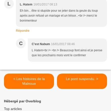
L
L. Hatem
16/01/2017 08:13
Eh bin... être si stupide pour se jeter dans la geule du loup
après avoir refusé un mariage et un trésor...<br /> merci le
bonimenteur
Répondre
C
C'est Nabum
16/01/2017 08:46
L Hatem<br /> <br /> Beaucoup font ainsi et je pense
que les prochains mois vont le confirmer
< Les histoires de la
Le pont suspendu. >
Malnoue
Hébergé par Overblog
Top articles