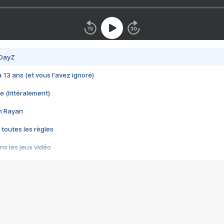
 DayZ
 a 13 ans (et vous l'avez ignoré)
e (littéralement)
im Rayan
 toutes les règles
s les jeux vidéo
us choquant de Rockstar ? - Le scandale BULLY
e plus moche de Steam
du RÊVE tourne au CAUCHEMAR
pendant 8 heures