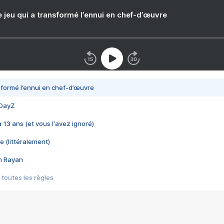
e jeu qui a transformé l’ennui en chef-d’œuvre
nsformé l’ennui en chef-d’œuvre
 DayZ
 a 13 ans (et vous l'avez ignoré)
e (littéralement)
im Rayan
 toutes les règles
s les jeux vidéo
us choquant de Rockstar ? - Le scandale BULLY