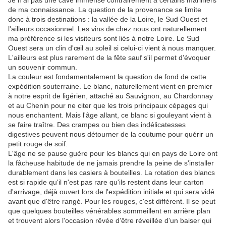
Je n'ai pas une cave immense contrairement à certains mariniers
de ma connaissance. La question de la provenance se limite
donc à trois destinations : la vallée de la Loire, le Sud Ouest et
l'ailleurs occasionnel. Les vins de chez nous ont naturellement
ma préférence si les visiteurs sont liés à notre Loire. Le Sud
Ouest sera un clin d'œil au soleil si celui-ci vient à nous manquer.
L'ailleurs est plus rarement de la fête sauf s'il permet d'évoquer
un souvenir commun.
La couleur est fondamentalement la question de fond de cette
expédition souterraine. Le blanc, naturellement vient en premier
à notre esprit de ligérien, attaché au Sauvignon, au Chardonnay
et au Chenin pour ne citer que les trois principaux cépages qui
nous enchantent. Mais l'âge allant, ce blanc si gouleyant vient à
se faire traître. Des crampes ou bien des indélicatesses
digestives peuvent nous détourner de la coutume pour quérir un
petit rouge de soif.
L'âge ne se pause guère pour les blancs qui en pays de Loire ont
la fâcheuse habitude de ne jamais prendre la peine de s'installer
durablement dans les casiers à bouteilles. La rotation des blancs
est si rapide qu'il n'est pas rare qu'ils restent dans leur carton
d'arrivage, déjà ouvert lors de l'expédition initiale et qui sera vidé
avant que d'être rangé. Pour les rouges, c'est différent. Il se peut
que quelques bouteilles vénérables sommeillent en arrière plan
et trouvent alors l'occasion rêvée d'être réveillée d'un baiser qui