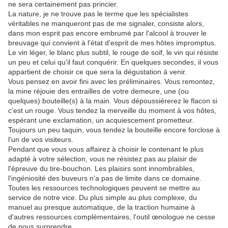
ne sera certainement pas princier.
La nature, je ne trouve pas le terme que les spécialistes
véritables ne manqueront pas de me signaler, consiste alors,
dans mon esprit pas encore embrumé par l'alcool à trouver le
breuvage qui convient à l'état d'esprit de mes hôtes impromptus.
Le vin léger, le blanc plus subtil, le rouge de soif, le vin qui résiste
un peu et celui qu'il faut conquérir. En quelques secondes, il vous
appartient de choisir ce que sera la dégustation à venir.
Vous pensez en avoir fini avec les préliminaires. Vous remontez,
la mine réjouie des entrailles de votre demeure, une (ou
quelques) bouteille(s) à la main. Vous dépoussiérerez le flacon si
c'est un rouge. Vous tendez la merveille du moment à vos hôtes,
espérant une exclamation, un acquiescement prometteur.
Toujours un peu taquin, vous tendez la bouteille encore forclose à
l'un de vos visiteurs.
Pendant que vous vous affairez à choisir le contenant le plus
adapté à votre sélection, vous ne résistez pas au plaisir de
l'épreuve du tire-bouchon. Les plaisirs sont innombrables,
l'ingéniosité des buveurs n'a pas de limite dans ce domaine.
Toutes les ressources technologiques peuvent se mettre au
service de notre vice. Du plus simple au plus complexe, du
manuel au presque automatique, de la traction humaine à
d'autres ressources complémentaires, l'outil œnologue ne cesse
de nous surprendre.