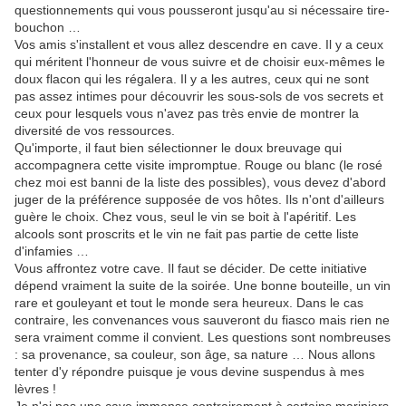
questionnements qui vous pousseront jusqu'au si nécessaire tire-
bouchon …
Vos amis s'installent et vous allez descendre en cave. Il y a ceux
qui méritent l'honneur de vous suivre et de choisir eux-mêmes le
doux flacon qui les régalera. Il y a les autres, ceux qui ne sont
pas assez intimes pour découvrir les sous-sols de vos secrets et
ceux pour lesquels vous n'avez pas très envie de montrer la
diversité de vos ressources.
Qu'importe, il faut bien sélectionner le doux breuvage qui
accompagnera cette visite impromptue. Rouge ou blanc (le rosé
chez moi est banni de la liste des possibles), vous devez d'abord
juger de la préférence supposée de vos hôtes. Ils n'ont d'ailleurs
guère le choix. Chez vous, seul le vin se boit à l'apéritif. Les
alcools sont proscrits et le vin ne fait pas partie de cette liste
d'infamies …
Vous affrontez votre cave. Il faut se décider. De cette initiative
dépend vraiment la suite de la soirée. Une bonne bouteille, un vin
rare et gouleyant et tout le monde sera heureux. Dans le cas
contraire, les convenances vous sauveront du fiasco mais rien ne
sera vraiment comme il convient. Les questions sont nombreuses
: sa provenance, sa couleur, son âge, sa nature … Nous allons
tenter d'y répondre puisque je vous devine suspendus à mes
lèvres !